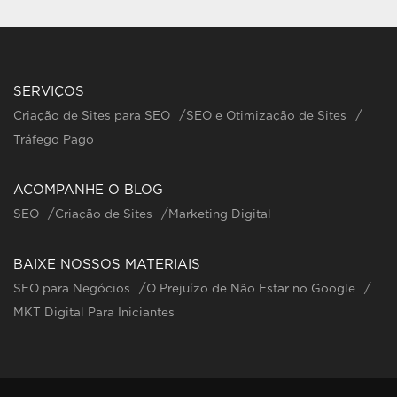
SERVIÇOS
Criação de Sites para SEO
SEO e Otimização de Sites
Tráfego Pago
ACOMPANHE O BLOG
SEO
Criação de Sites
Marketing Digital
BAIXE NOSSOS MATERIAIS
SEO para Negócios
O Prejuízo de Não Estar no Google
MKT Digital Para Iniciantes