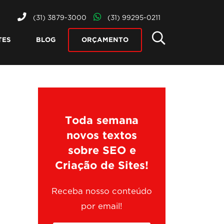
(31) 3879-3000
(31) 99295-0211
TES
BLOG
ORÇAMENTO
Toda semana
novos textos
sobre SEO e
Criação de Sites!
Receba nosso conteúdo
por email!