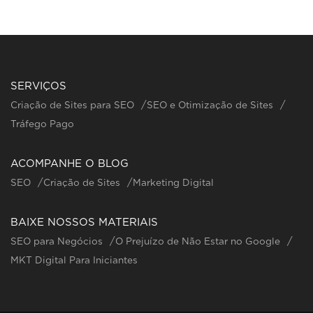
SERVIÇOS
Criação de Sites para SEO
SEO e Otimização de Sites
Tráfego Pago
ACOMPANHE O BLOG
SEO
Criação de Sites
Marketing Digital
BAIXE NOSSOS MATERIAIS
SEO para Negócios
O Prejuízo de Não Estar no Google
MKT Digital Para Iniciantes