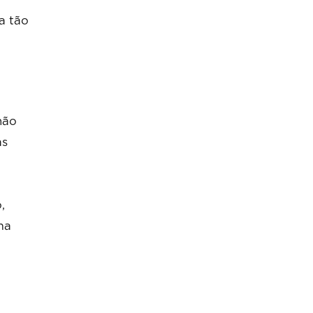
a tão
não
as
,
ma