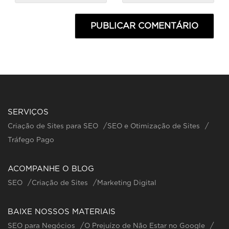
SERVIÇOS
Criação de Sites para SEO
SEO e Otimização de Sites
Tráfego Pago
ACOMPANHE O BLOG
SEO
Criação de Sites
Marketing Digital
BAIXE NOSSOS MATERIAIS
SEO para Negócios
O Prejuízo de Não Estar no Google