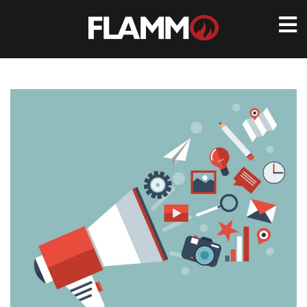
Ir
para
conteúdo