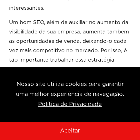
interessantes.
Um bom SEO, além de auxiliar no aumento da
visibilidade da sua empresa, aumenta também
as oportunidades de venda, deixando-o cada
vez mais competitivo no mercado. Por isso, é
tão importante trabalhar essa estratégia!
Gostou do nosso material e quer continuar
aprendendo sobre marketing, SEO e produção
Nosso site utiliza cookies para garantir
de conteúdo? Então assine agora mesmo a
uma melhor experiência de navegação.
nossa newsletter
! Prometemos não mandar
Política de Privacidade
spam!
Aceitar