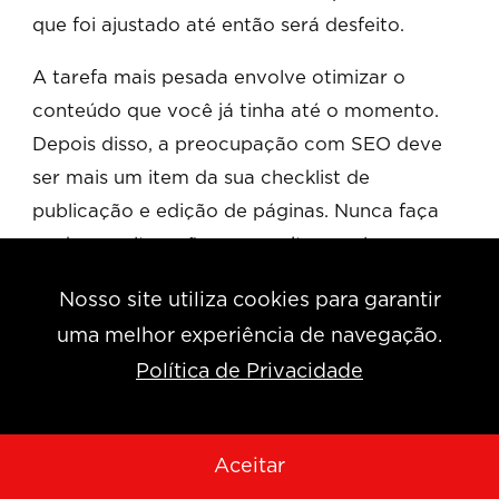
que foi ajustado até então será desfeito.
A tarefa mais pesada envolve otimizar o
conteúdo que você já tinha até o momento.
Depois disso, a preocupação com SEO deve
ser mais um item da sua checklist de
publicação e edição de páginas. Nunca faça
nenhuma alteração no seu site sem levar em
conta as normas de SEO que você aprendeu
Nosso site utiliza cookies para garantir
até aqui.
uma melhor experiência de navegação.
Trabalhar com otimização é algo que exige
Política de Privacidade
um perfil analítico da sua parte e a habilidade
de enxergar oportunidades de melhoria até
naquele conteúdo que você gostou muito de
Aceitar
fazer. Lembre-se de que o intuito é sempre