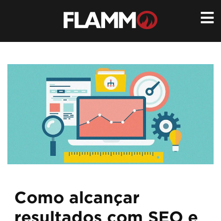
Ir
para
conteúdo
Como alcançar
resultados com SEO e