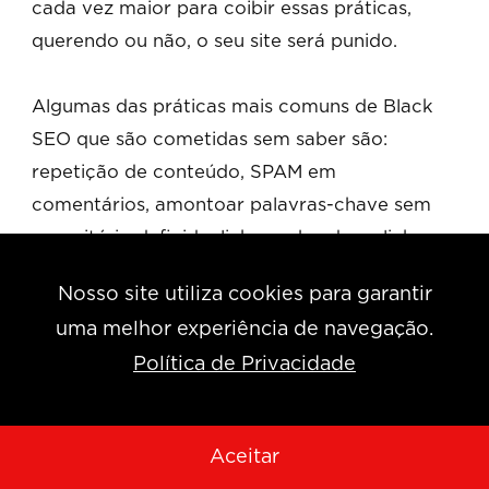
cada vez maior para coibir essas práticas,
querendo ou não, o seu site será punido.
Algumas das práticas mais comuns de Black
SEO que são cometidas sem saber são:
repetição de conteúdo, SPAM em
comentários, amontoar palavras-chave sem
um critério definido, links quebrados e links
para sites de baixa relevância.
Nosso site utiliza cookies para garantir
uma melhor experiência de navegação.
E qual é a melhor forma de se proteger contra
Política de Privacidade
penalizações? Essa pergunta pode ter várias
respostas, mas a mais efetiva e que serve
como base para todas as outras é buscar
Aceitar
conhecer a política de funcionamento do