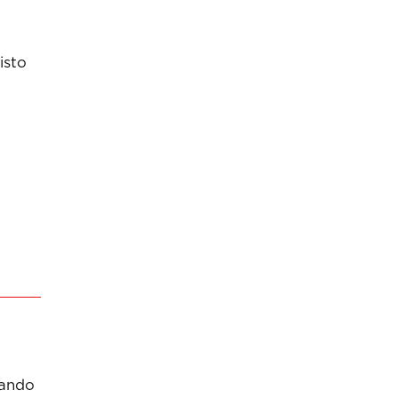
isto
sando