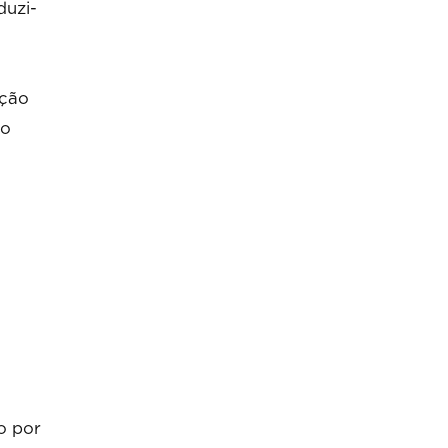
duzi-
ação
no
o por