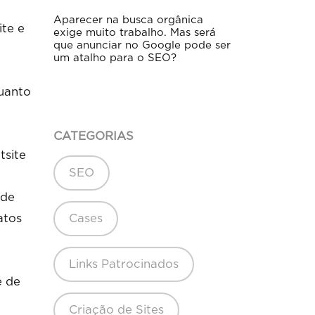
Aparecer na busca orgânica
ite e
exige muito trabalho. Mas será
que anunciar no Google pode ser
um atalho para o SEO?
quanto
CATEGORIAS
tsite
SEO
 de
atos
Cases
Links Patrocinados
e de
Criação de Sites