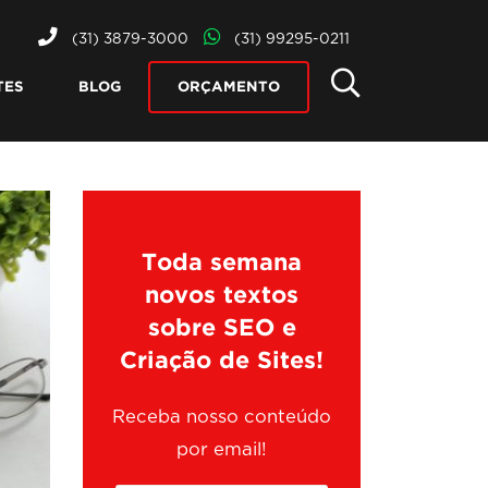
(31) 3879-3000
(31) 99295-0211
TES
BLOG
ORÇAMENTO
Toda semana
novos textos
sobre SEO e
Criação de Sites!
Receba nosso conteúdo
por email!